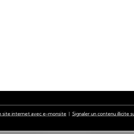
 site internet avec e-monsite
Signaler un contenu illicite s