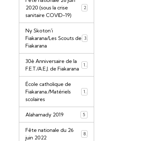
Fête nationale 26 juin
2020 (sous la crise
21
sanitaire COVID-19)
Ny Skoton'i
Fiakarana/Les Scouts de
3
Fiakarana
30è Anniversaire de la
11
F.E.T./A.E.J. de Fiakarana
École catholique de
Fiakarana./Matériels
17
scolaires
Alahamady 2019
5
Fête nationale du 26
8
juin 2022