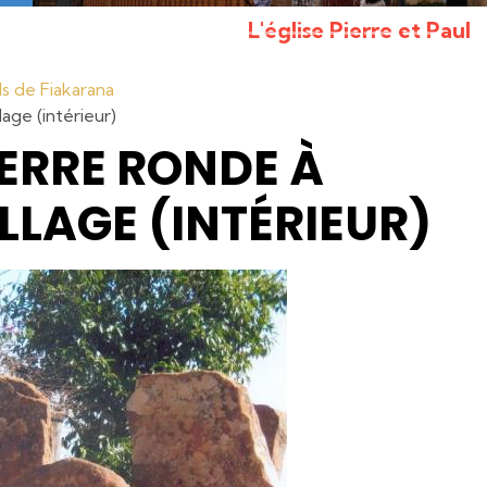
L'église Pierre et Paul
ls de Fiakarana
lage (intérieur)
IERRE RONDE À
ILLAGE (INTÉRIEUR)