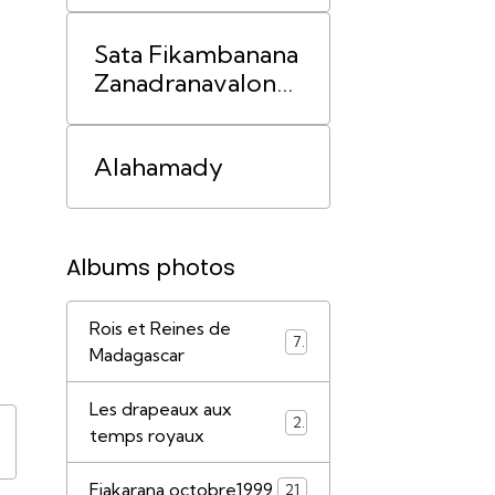
avec Luc
Sata Fikambanana
RABARAONA
Zanadranavalona
Anosimanjaka
Alahamady
Albums photos
Rois et Reines de
7
Madagascar
Les drapeaux aux
2
temps royaux
Fiakarana octobre1999
21