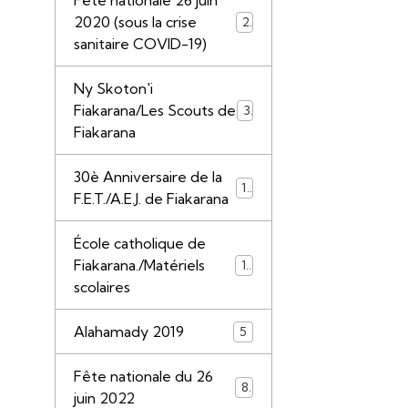
Fête nationale 26 juin
2020 (sous la crise
21
sanitaire COVID-19)
Ny Skoton'i
Fiakarana/Les Scouts de
3
Fiakarana
30è Anniversaire de la
11
F.E.T./A.E.J. de Fiakarana
École catholique de
Fiakarana./Matériels
17
scolaires
Alahamady 2019
5
Fête nationale du 26
8
juin 2022