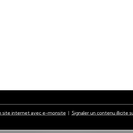
 site internet avec e-monsite
Signaler un contenu illicite s