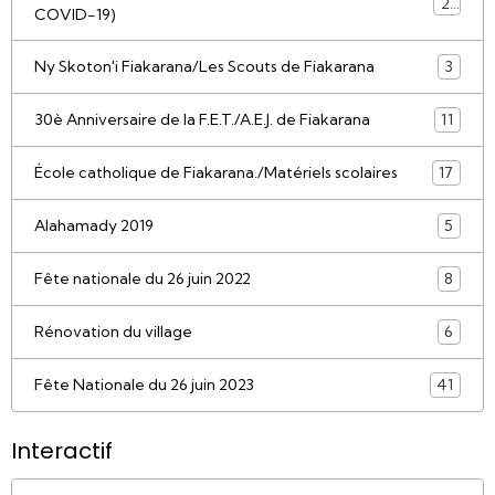
21
COVID-19)
Ny Skoton'i Fiakarana/Les Scouts de Fiakarana
3
30è Anniversaire de la F.E.T./A.E.J. de Fiakarana
11
École catholique de Fiakarana./Matériels scolaires
17
Alahamady 2019
5
Fête nationale du 26 juin 2022
8
Rénovation du village
6
Fête Nationale du 26 juin 2023
41
Interactif